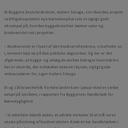
DI Byggeris branchedirektør, Anders Stouge, ser Idverdes projekt
ved Rigshospitalets nye børnehospital som et rigtigt godt
eksempel på, hvordan byggebranchen tænker natur og
biodiversitet ind i projekter.
– Biodiversitet er i lyset af den biodiversitetskrise, vi befinder os
i, kommet højt op på den politiske dagsorden. Og her er det
afgørende, at bygge- og anlægsbranchen bidrager konstruktivt.
Det er idverde, der indtænker naturen i byrum, rigtigt gode
ambassadører for, siger Anders Stouge.
DI og 130 branchefolk fra hele landet kom i januar med en stribe
udspil på området, i rapporten fra Byggeriets Handletank for
Bæredygtighed.
– Vi anbefaler blandt andet, at udvikle metoder til at mål vores
onsite påvirkning af biodiversiteten. Konkret har handletanken i