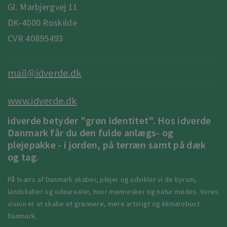
Gl. Marbjergvej 11
DK-4000 Roskilde
CVR 40895493
mail@idverde.dk
www.idverde.dk
idverde betyder "grøn identitet". Hos idverde
Danmark får du den fulde anlægs- og
plejepakke - i jorden, på terræn samt på dæk
og tag.
På tværs af Danmark skaber, plejer og udvikler vi de byrum,
landskaber og udearealer, hvor mennesker og natur mødes. Vores
vision er at skabe et grønnere, mere artsrigt og klimarobust
Danmark.