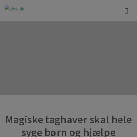
Magiske taghaver skal hele
syge børn og hjælpe