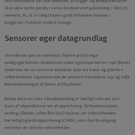
den forbindelse sat som ambition, at bygge- og anlægssektoren
skal være netto positiv i vores biodiversitetspåvirkning i 2030. Et
element, er, at vi i langt højere grad indtænker naturen i
byggerier, forklarer Anders Stouge.
Sensorer øger datagrundlag
idverde kan qua sin størrelse i højere grad bringe
anlægsgartnernes datadrevne viden og kompetencer i spil. Blandt
andet kan de via sensorer indsamle data om træer og planters
velbefindende. Ligeledes kan de simulere fremtidens vejr og måle
klimabelastningen af deres driftsydelser.
Netop data om f.eks. klimabelastning er særligt relevant set i
lyset af stigende krav om afrapportering. EU-Kommissionen
vedtog således i efteråret 2023 lovkrav om virksomheders
bæredygtighedsrapportering (CSRD), som i første omgang
omfatter de største virksomheder.