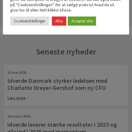
på "Cookieindstillinger" for at vælge præcist hvad du vil
give lov til eller helt klikke afvise.
Cookieindstillinger
Afvis
Accepter alle
Seneste nyheder
11 maj 2026
Idverde Danmark styrker ledelsen med
Charlotte Dreyer-Gershof som ny CFO
Læs mere
19 marts 2026
idverde leverer stærke resultater i 2025 og
går ind i 2026 med momentum