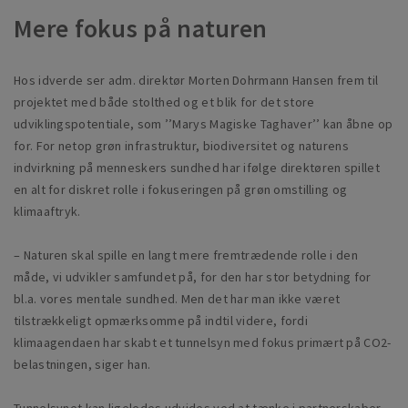
Mere fokus på naturen
Hos idverde ser adm. direktør Morten Dohrmann Hansen frem til
projektet med både stolthed og et blik for det store
udviklingspotentiale, som ’’Marys Magiske Taghaver’’ kan åbne op
for. For netop grøn infrastruktur, biodiversitet og naturens
indvirkning på menneskers sundhed har ifølge direktøren spillet
en alt for diskret rolle i fokuseringen på grøn omstilling og
klimaaftryk.
– Naturen skal spille en langt mere fremtrædende rolle i den
måde, vi udvikler samfundet på, for den har stor betydning for
bl.a. vores mentale sundhed. Men det har man ikke været
tilstrækkeligt opmærksomme på indtil videre, fordi
klimaagendaen har skabt et tunnelsyn med fokus primært på CO2-
belastningen, siger han.