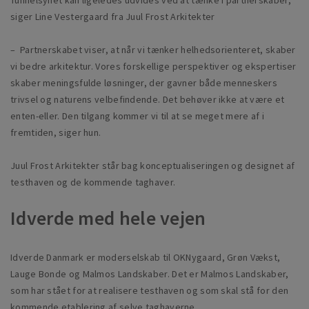
Tunnelsynet kan ligeledes udvides ved at tænke i partnerskaber,
siger Line Vestergaard fra Juul Frost Arkitekter
– Partnerskabet viser, at når vi tænker helhedsorienteret, skaber
vi bedre arkitektur. Vores forskellige perspektiver og ekspertiser
skaber meningsfulde løsninger, der gavner både menneskers
trivsel og naturens velbefindende. Det behøver ikke at være et
enten-eller. Den tilgang kommer vi til at se meget mere af i
fremtiden, siger hun.
Juul Frost Arkitekter står bag konceptualiseringen og designet af
testhaven og de kommende taghaver.
Idverde med hele vejen
Idverde Danmark er moderselskab til OKNygaard, Grøn Vækst,
Lauge Bonde og Malmos Landskaber. Det er Malmos Landskaber,
som har stået for at realisere testhaven og som skal stå for den
kommende etablering af selve taghaverne.