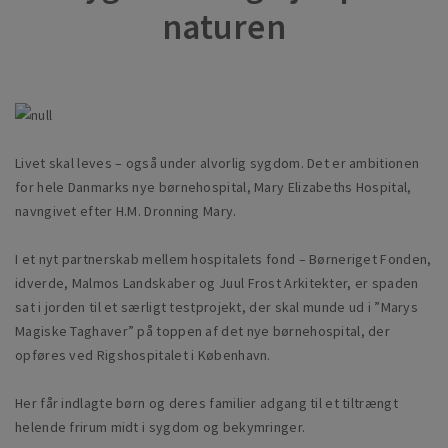
naturen
Livet skal leves – også under alvorlig sygdom. Det er ambitionen
for hele Danmarks nye børnehospital, Mary Elizabeths Hospital,
navngivet efter H.M. Dronning Mary.
I et nyt partnerskab mellem hospitalets fond – Børneriget Fonden,
idverde, Malmos Landskaber og Juul Frost Arkitekter, er spaden
sat i jorden til et særligt testprojekt, der skal munde ud i ”Marys
Magiske Taghaver” på toppen af det nye børnehospital, der
opføres ved Rigshospitalet i København.
Her får indlagte børn og deres familier adgang til et tiltrængt
helende frirum midt i sygdom og bekymringer.