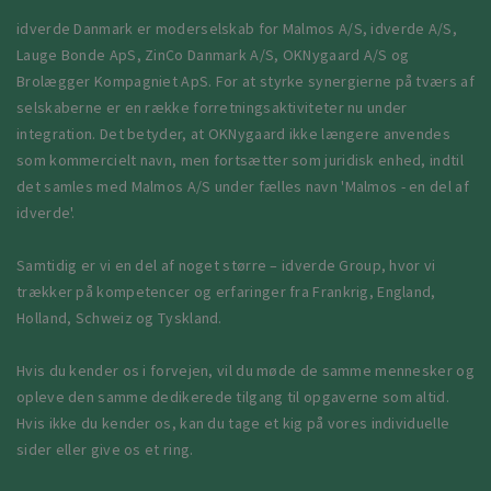
idverde Danmark er moderselskab for Malmos A/S, idverde A/S,
Lauge Bonde ApS, ZinCo Danmark A/S, OKNygaard A/S og
Brolægger Kompagniet ApS. For at styrke synergierne på tværs af
selskaberne er en række forretningsaktiviteter nu under
integration. Det betyder, at OKNygaard ikke længere anvendes
som kommercielt navn, men fortsætter som juridisk enhed, indtil
det samles med Malmos A/S under fælles navn 'Malmos - en del af
idverde'.
Samtidig er vi en del af noget større – idverde Group, hvor vi
trækker på kompetencer og erfaringer fra Frankrig, England,
Holland, Schweiz og Tyskland.
Hvis du kender os i forvejen, vil du møde de samme mennesker og
opleve den samme dedikerede tilgang til opgaverne som altid.
Hvis ikke du kender os, kan du tage et kig på vores individuelle
sider eller give os et ring.