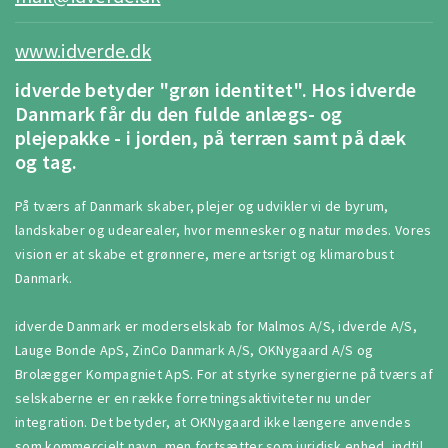
www.idverde.dk
idverde betyder "grøn identitet". Hos idverde
Danmark får du den fulde anlægs- og
plejepakke - i jorden, på terræn samt på dæk
og tag.
På tværs af Danmark skaber, plejer og udvikler vi de byrum,
landskaber og udearealer, hvor mennesker og natur mødes. Vores
vision er at skabe et grønnere, mere artsrigt og klimarobust
Danmark.
idverde Danmark er moderselskab for Malmos A/S, idverde A/S,
Lauge Bonde ApS, ZinCo Danmark A/S, OKNygaard A/S og
Brolægger Kompagniet ApS. For at styrke synergierne på tværs af
selskaberne er en række forretningsaktiviteter nu under
integration. Det betyder, at OKNygaard ikke længere anvendes
som kommercielt navn, men fortsætter som juridisk enhed, indtil