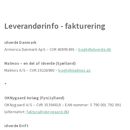
Leverandørinfo - fakturering
idverde Danmark
Armorica Danmark ApS – CVR 40895493 –
bogh@idverde.dk
Malmos – en del af idverde (Sjælland)
Malmos A/S – CVR 19226980 –
bogh@malmos.as
.
OKNygaard Anlæg (Fyn/Jylland)
OKNygaard A/S – CVR 35394818 – EAN-nummer: 5 790 001 792 091
(alternativt:
faktura@oknygaard.dk
)
idverde Drift