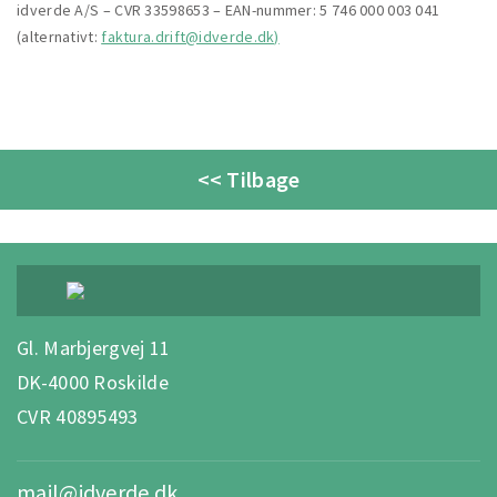
idverde A/S – CVR 33598653 – EAN-nummer: 5 746 000 003 041
(alternativt:
faktura.drift@idverde.dk)
<< Tilbage
Gl. Marbjergvej 11
DK-4000 Roskilde
CVR 40895493
mail@idverde.dk