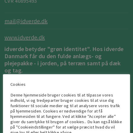
CVR 40895493
mail@idverde.dk
www.idverde.dk
idverde betyder "grøn identitet". Hos idverde
Danmark får du den fulde anlægs- og
plejepakke - i jorden, på terræn samt på dæk
og tag.
På tværs af Danmark skaber, plejer og udvikler vi de byrum,
Cookies
landskaber og udearealer, hvor mennesker og natur mødes. Vores
Denne hjemmeside bruger cookies til at tilpasse vores
vision er at skabe et grønnere, mere artsrigt og klimarobust
indhold, vi og tredjeparter bruger cookies til at vise dig
Danmark.
funktioner til sociale medier og til at analysere vores trafik
på hjemmesiden. Cookies er nødvendige for at få
hjemmesiden til at fungere. Ved at klikke "Accepter alle"
idverde Danmark er moderselskab for Malmos A/S, idverde A/S,
giver du samtykke til brugen af cookies.. Du kan også klikke
Lauge Bonde ApS, ZinCo Danmark A/S, OKNygaard A/S og
på "Cookieindstillinger" for at vælge præcist hvad du vil
give lov til eller helt klikke afvise.