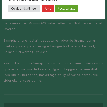
Brolægger Kompagniet ApS. For at styrke synergierne på tværs af
selskaberne er en række forretningsaktiviteter nu under
Cookieindstillinger
Afvis
Accepter alle
integration. Det betyder, at OKNygaard ikke længere anvendes
som kommercielt navn, men fortsætter som juridisk enhed, indtil
det samles med Malmos A/S under fælles navn 'Malmos - en del af
idverde'.
Samtidig er vi en del af noget større – idverde Group, hvor vi
trækker på kompetencer og erfaringer fra Frankrig, England,
Holland, Schweiz og Tyskland.
Hvis du kender os i forvejen, vil du møde de samme mennesker og
opleve den samme dedikerede tilgang til opgaverne som altid.
Hvis ikke du kender os, kan du tage et kig på vores individuelle
sider eller give os et ring.