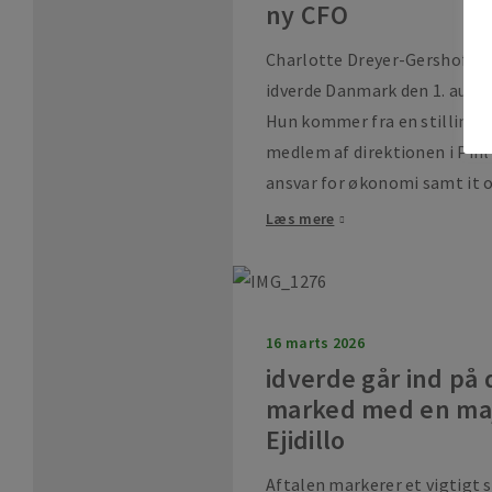
ny CFO
Charlotte Dreyer-Gershof ti
idverde Danmark den 1. augus
Hun kommer fra en stilling
medlem af direktionen i Pih
ansvar for økonomi samt it og
Læs mere
16 marts 2026
idverde går ind på
marked med en majo
Ejidillo
Aftalen markerer et vigtigt 