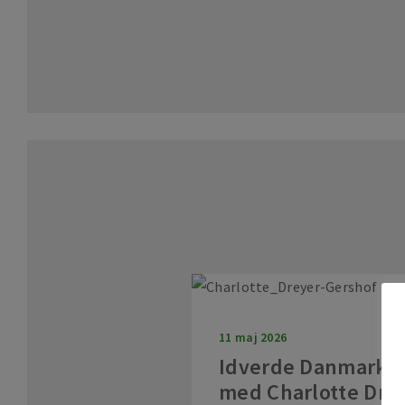
11 maj 2026
Idverde Danmark s
med Charlotte Dre