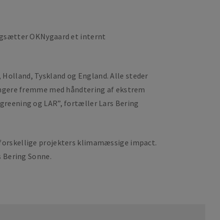
angsætter OKNygaard et internt
g, Holland, Tyskland og England. Alle steder
 længere fremme med håndtering af ekstrem
greening og LAR”, fortæller Lars Bering
de forskellige projekters klimamæssige impact.
s Bering Sonne.