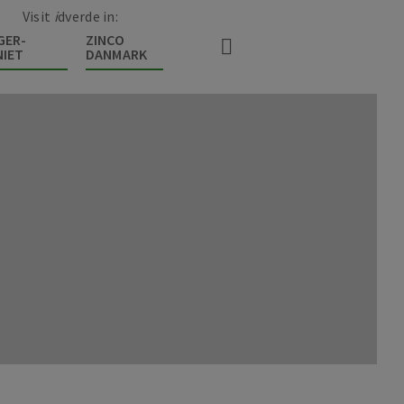
Visit
i
dverde in:
GER-
ZINCO
IET
DANMARK