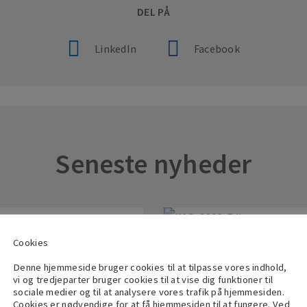
DEL PÅ
LinkedIn
Facebook
Seneste nyheder
Cookies
19 marts 2026
Denne hjemmeside bruger cookies til at tilpasse vores indhold,
tyrker ledelsen
idverde leverer s
vi og tredjeparter bruger cookies til at vise dig funktioner til
sociale medier og til at analysere vores trafik på hjemmesiden.
yer-Gershof som
2025 og går ind 
Cookies er nødvendige for at få hjemmesiden til at fungere. Ved