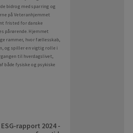
rde bidrog med sparring og
erne på Veteranhjemmet
t fristed for danske
res pårørende. Hjemmet
ige rammer, hvor fællesskab,
 og spiller en vigtig rolle i
rgangen til hverdagslivet,
af både fysiske og psykiske
 ESG-rapport 2024 -