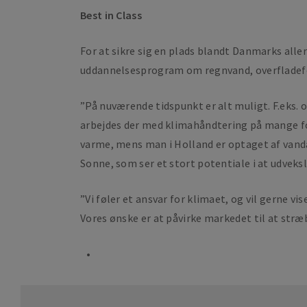
Best in Class
For at sikre sig en plads blandt Danmarks al
uddannelsesprogram om regnvand, overfladef
”På nuværende tidspunkt er alt muligt. F.eks. o
arbejdes der med klimahåndtering på mange fo
varme, mens man i Holland er optaget af vanda
Sonne, som ser et stort potentiale i at udveks
”Vi føler et ansvar for klimaet, og vil gerne v
Vores ønske er at påvirke markedet til at stræ