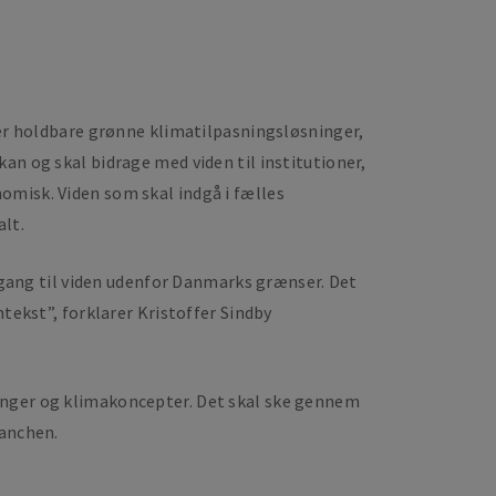
ber holdbare grønne klimatilpasningsløsninger,
an og skal bidrage med viden til institutioner,
omisk. Viden som skal indgå i fælles
alt.
adgang til viden udenfor Danmarks grænser. Det
ntekst”, forklarer Kristoffer Sindby
ninger og klimakoncepter. Det skal ske gennem
ranchen.