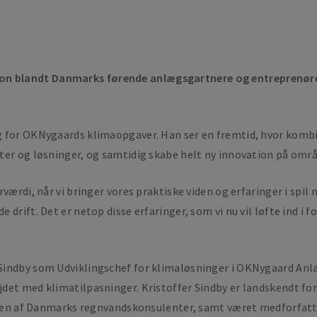
 blandt Danmarks førende anlægsgartnere og entreprenører 
g for OKNygaards klimaopgaver. Han ser en fremtid, hvor kombi
ter og løsninger, og samtidig skabe helt ny innovation på områ
værdi, når vi bringer vores praktiske viden og erfaringer i spil 
 drift. Det er netop disse erfaringer, som vi nu vil løfte ind i
Sindby som Udviklingschef for klimaløsninger i OKNygaard Anl
det med klimatilpasninger. Kristoffer Sindby er landskendt fo
elsen af Danmarks regnvandskonsulenter, samt været medforfatt