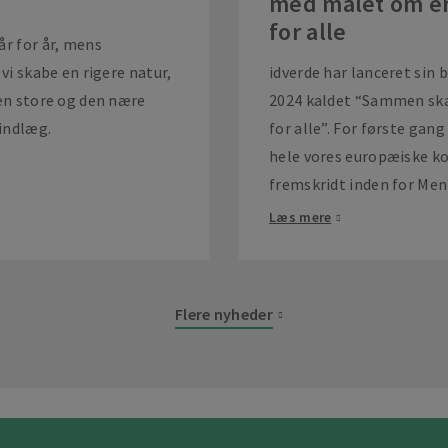
med målet om en
for alle
år for år, mens
vi skabe en rigere natur,
idverde har lanceret sin
den store og den nære
2024 kaldet “Sammen ska
tindlæg.
for alle”. For første gan
hele vores europæiske ko
fremskridt inden for Men
Læs mere
Flere nyheder