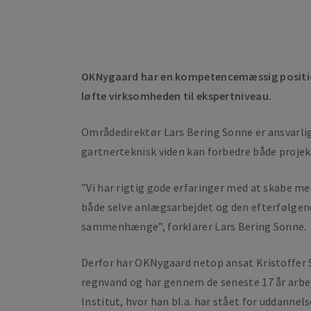
OKNygaard har en kompetencemæssig position
løfte virksomheden til ekspertniveau.
Områdedirektør Lars Bering Sonne er ansvarli
gartnerteknisk viden kan forbedre både projek
”Vi har rigtig gode erfaringer med at skabe mer
både selve anlægsarbejdet og den efterfølgende
sammenhænge”, forklarer Lars Bering Sonne.
Derfor har OKNygaard netop ansat Kristoffer 
regnvand og har gennem de seneste 17 år arbej
Institut, hvor han bl.a. har stået for uddann