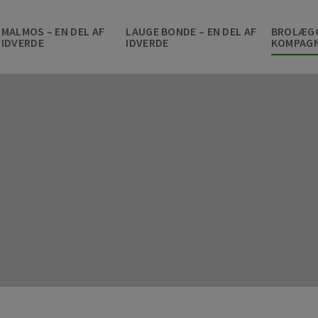
MALMOS – EN DEL AF
LAUGE BONDE – EN DEL AF
BROLÆG
IDVERDE
IDVERDE
KOMPAGN