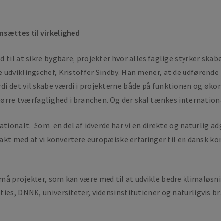
msættes til virkelighed
 til at sikre bygbare, projekter hvor alles faglige styrker ska
udviklingschef, Kristoffer Sindby. Han mener, at de udførende k
i det vil skabe værdi i projekterne både på funktionen og økon
tørre tværfaglighed i branchen. Og der skal tænkes internation
ationalt. Som en del af idverde har vi en direkte og naturlig 
takt med at vi konvertere europæiske erfaringer til en dansk ko
små projekter, som kan være med til at udvikle bedre klimaløs
ies, DNNK, universiteter, vidensinstitutioner og naturligvis b