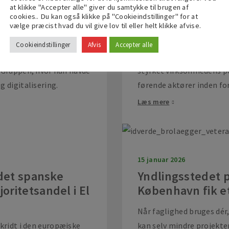
momentum
at klikke "Accepter alle" giver du samtykke til brugen af
cookies.. Du kan også klikke på "Cookieindstillinger" for at
vælge præcist hvad du vil give lov til eller helt klikke afvise.
ltræder som ny CFO hos
idverde afsluttede 2025 
t 2026.
operationelt momentum, h
Cookieindstillinger
Afvis
Accepter alle
 som økonomidirektør og
strategiske planer er lyk
l Gruppen, hvor hun havde
styrket virksomhedens p
 digitalisering.
førende aktører inden for
Læs mere
15 januar 2026
 det spanske
Yndlingsstedet 
ritetsandel i El
København fik et
Når faglighed bruges dér,
skridt i den europæiske
kan selv mindre projekter