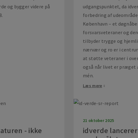
rde og bygger videre på
udgangspunktet, da idve
8.
forbedring af udeområd
København – et døgnåben
forsvarsveteraner og de
tilbyder trygge og hjeml
nærvær og ro er i centrum,
at støtte veteraner i ove
også når livet er præget 
mén.
Læs mere
21 oktober 2025
aturen - ikke
idverde lancerer