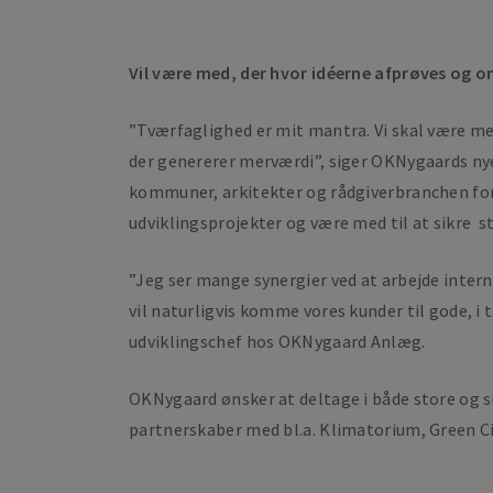
Vil være med, der hvor idéerne afprøves og o
”Tværfaglighed er mit mantra. Vi skal være med
der genererer merværdi”, siger OKNygaards nye 
kommuner, arkitekter og rådgiverbranchen ford
udviklingsprojekter og være med til at sikre s
”Jeg ser mange synergier ved at arbejde intern
vil naturligvis komme vores kunder til gode, i 
udviklingschef hos OKNygaard Anlæg.
OKNygaard ønsker at deltage i både store og 
partnerskaber med bl.a. Klimatorium, Green Cit