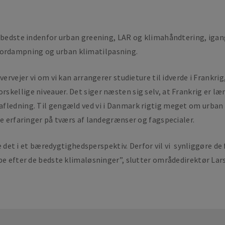
lerbedste indenfor urban greening, LAR og klimahåndtering, ig
ordampning og urban klimatilpasning.
vervejer vi om vi kan arrangerer studieture til idverde i Frankri
rskellige niveauer. Det siger næsten sig selv, at Frankrig er
fledning. Til gengæld ved vi i Danmark rigtig meget om urban 
le erfaringer på tværs af landegrænser og fagspecialer.
ise det i et bæredygtighedsperspektiv. Derfor vil vi synliggøre 
be efter de bedste klimaløsninger”, slutter områdedirektør Lar