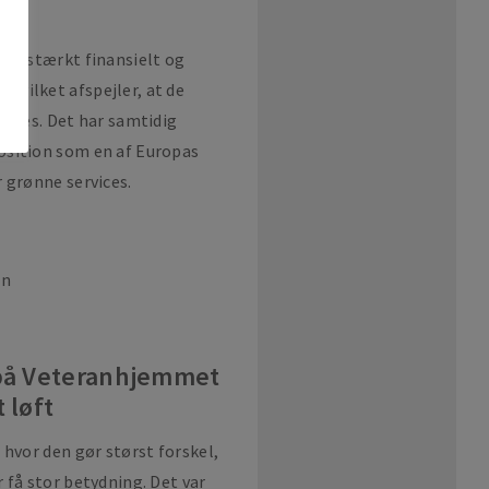
med stærkt finansielt og
vilket afspejler, at de
kedes. Det har samtidig
osition som en af Europas
 grønne services.
på Veteranhjemmet
 løft
 hvor den gør størst forskel,
 få stor betydning. Det var