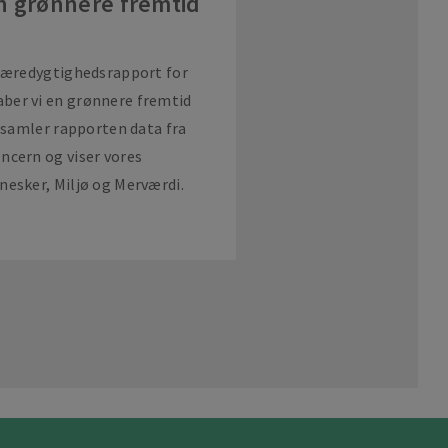
 grønnere fremtid
 bæredygtighedsrapport for
ber vi en grønnere fremtid
g samler rapporten data fra
ncern og viser vores
nesker, Miljø og Merværdi.