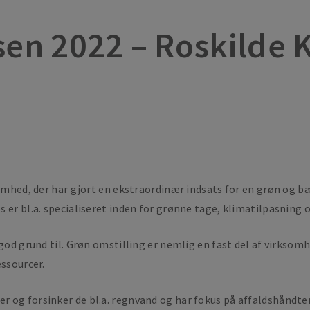
sen 2022 – Roskild
omhed, der har gjort en ekstraordinær indsats for en grøn og bær
 er bl.a. specialiseret inden for grønne tage, klimatilpasning
 god grund til. Grøn omstilling er nemlig en fast del af virks
essourcer.
 og forsinker de bl.a. regnvand og har fokus på affaldshåndter