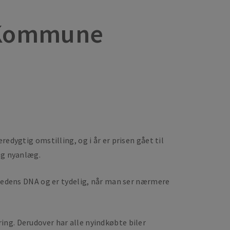
e Kommune
edygtig omstilling, og i år er prisen gået til
 og nyanlæg.
omhedens DNA og er tydelig, når man ser nærmere
ing. Derudover har alle nyindkøbte biler