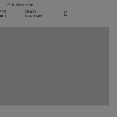
Visit
i
dverde in:
GER-
ZINCO
IET
DANMARK