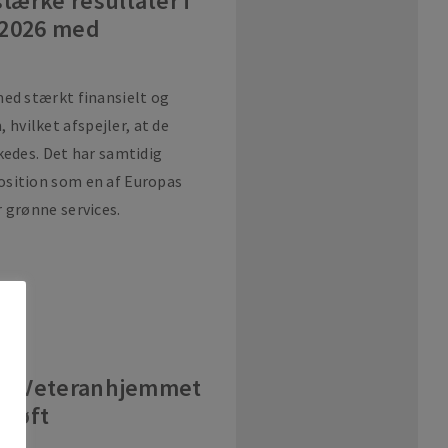
tærke resultater i
i 2026 med
med stærkt finansielt og
vilket afspejler, at de
kedes. Det har samtidig
osition som en af Europas
 grønne services.
på Veteranhjemmet
 løft