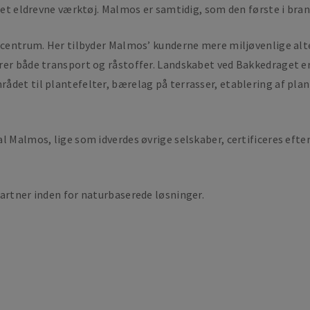
 det eldrevne værktøj. Malmos er samtidig, som den første i bran
 centrum. Her tilbyder Malmos’ kunderne mere miljøvenlige alte
rer både transport og råstoffer. Landskabet ved Bakkedraget er
ådet til plantefelter, bærelag på terrasser, etablering af pla
al Malmos, lige som idverdes øvrige selskaber, certificeres ef
partner inden for naturbaserede løsninger.