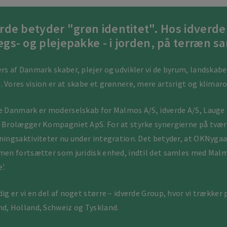
rde betyder "grøn identitet". Hos idverd
gs- og plejepakke - i jorden, på terræn s
rs af Danmark skaber, plejer og udvikler vi de byrum, landskab
 Vores vision er at skabe et grønnere, mere artsrigt og klima
e Danmark er moderselskab for Malmos A/S, idverde A/S, Laug
 Brolægger Kompagniet ApS. For at styrke synergierne på tvær
ningsaktiviteter nu under integration. Det betyder, at OKNyg
men fortsætter som juridisk enhed, indtil det samles med Malm
'.
ig er vi en del af noget større – idverde Group, hvor vi trækker
d, Holland, Schweiz og Tyskland.