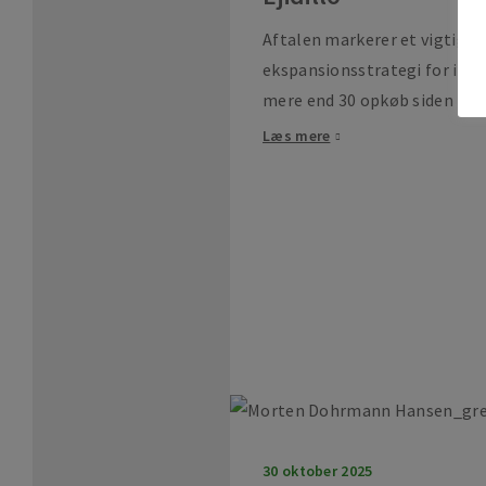
Aftalen markerer et vigtigt 
ekspansionsstrategi for idve
mere end 30 opkøb siden 201
Læs mere
30 oktober 2025