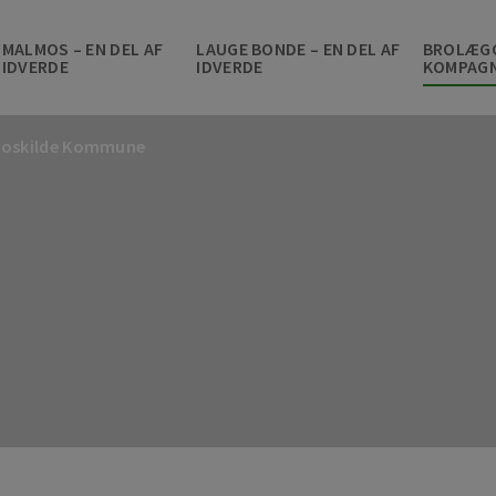
MALMOS – EN DEL AF
LAUGE BONDE – EN DEL AF
BROLÆG
IDVERDE
IDVERDE
KOMPAGN
 Roskilde Kommune