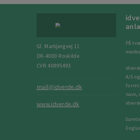
idve
anlæ
På tvæ
Gl. Marbjergvej 11
mødes.
DK-4000 Roskilde
CVR 40895493
idverd
A/S og
forret
mail@idverde.dk
navn, 
idverde
www.idverde.dk
Samtid
Englan