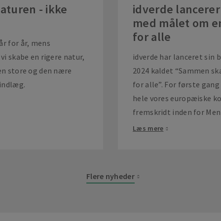
aturen - ikke
idverde lancerer
med målet om en
for alle
år for år, mens
vi skabe en rigere natur,
idverde har lanceret sin
den store og den nære
2024 kaldet “Sammen ska
tindlæg.
for alle”. For første gan
hele vores europæiske ko
fremskridt inden for Men
Læs mere
Flere nyheder