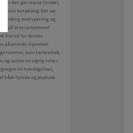
 hvor den gør størst forskel,
 få stor betydning. Det var
rde bidrog med sparring og
erne på Veteranhjemmet
t fristed for danske
res pårørende. Hjemmet
ige rammer, hvor fællesskab,
 og spiller en vigtig rolle i
rgangen til hverdagslivet,
af både fysiske og psykiske