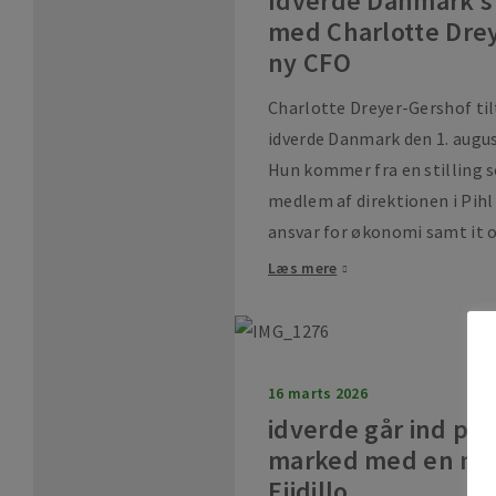
Idverde Danmark s
med Charlotte Dre
ny CFO
Charlotte Dreyer-Gershof ti
idverde Danmark den 1. augus
Hun kommer fra en stilling
medlem af direktionen i Pih
ansvar for økonomi samt it og
Læs mere
16 marts 2026
idverde går ind på
marked med en majo
Ejidillo