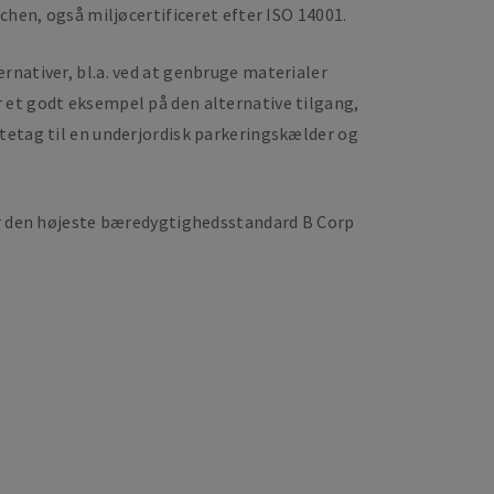
chen, også miljøcertificeret efter ISO 14001.
rnativer, bl.a. ved at genbruge materialer
 et godt eksempel på den alternative tilgang,
ntetag til en underjordisk parkeringskælder og
ter den højeste bæredygtighedsstandard B Corp