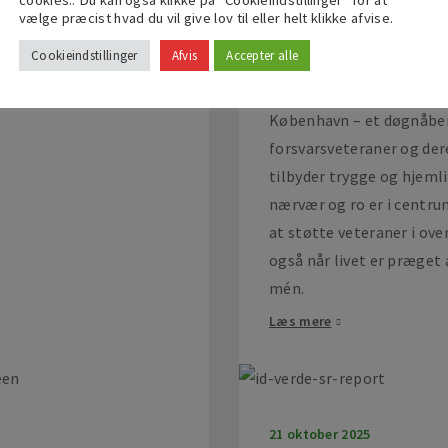
cookies.. Du kan også klikke på "Cookieindstillinger" for at
Når faglighed bruges dér,
vælge præcist hvad du vil give lov til eller helt klikke afvise.
skridt i den europæiske
kan selv mindre projekter
Cookieindstillinger
Afvis
Accepter alle
rde og bygger videre på
udgangspunktet, da idve
8.
forbedring af udeområd
København – et døgnåben
forsvarsveteraner og de
tilbyder trygge og hjeml
nærvær og ro er i centrum,
at støtte veteraner i ove
også når livet er præget 
mén.
Læs mere
21 oktober 2025