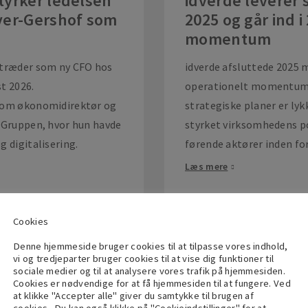
tyrker ledelsen
idverde leverer s
yer-Gershof som
2025 og går ind 
momentum
ltræder som ny CFO hos
idverde afsluttede 2025 
t 2026.
operationelt momentum, h
 som økonomidirektør og
strategiske planer er lyk
l Gruppen, hvor hun havde
styrket virksomhedens p
 digitalisering.
førende aktører inden for
Læs mere
Cookies
15 januar 2026
Denne hjemmeside bruger cookies til at tilpasse vores indhold,
vi og tredjeparter bruger cookies til at vise dig funktioner til
 det spanske
Yndlingsstedet 
sociale medier og til at analysere vores trafik på hjemmesiden.
ritetsandel i El
København fik et
Cookies er nødvendige for at få hjemmesiden til at fungere. Ved
at klikke "Accepter alle" giver du samtykke til brugen af