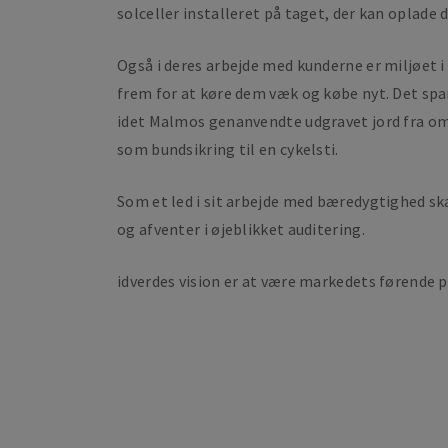
solceller installeret på taget, der kan oplade
Også i deres arbejde med kunderne er miljøet i
frem for at køre dem væk og købe nyt. Det spa
idet Malmos genanvendte udgravet jord fra omr
som bundsikring til en cykelsti.
Som et led i sit arbejde med bæredygtighed sk
og afventer i øjeblikket auditering.
idverdes vision er at være markedets førende 