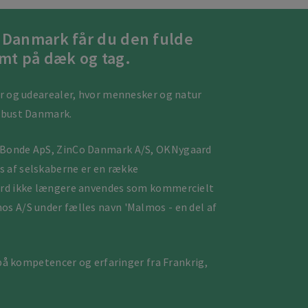
e Danmark får du den fulde
amt på dæk og tag.
er og udearealer, hvor mennesker og natur
robust Danmark.
e Bonde ApS, ZinCo Danmark A/S, OKNygaard
s af selskaberne er en række
aard ikke længere anvendes som kommercielt
os A/S under fælles navn 'Malmos - en del af
 på kompetencer og erfaringer fra Frankrig,