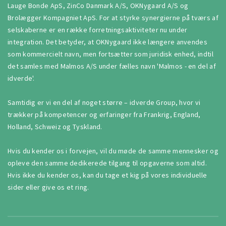
Lauge Bonde ApS, ZinCo Danmark A/S, OKNygaard A/S og
Brolægger Kompagniet ApS. For at styrke synergierne på tværs af
selskaberne er en række forretningsaktiviteter nu under
integration. Det betyder, at OKNygaard ikke længere anvendes
som kommercielt navn, men fortsætter som juridisk enhed, indtil
det samles med Malmos A/S under fælles navn 'Malmos - en del af
idverde'.
Samtidig er vi en del af noget større – idverde Group, hvor vi
trækker på kompetencer og erfaringer fra Frankrig, England,
Holland, Schweiz og Tyskland.
Hvis du kender os i forvejen, vil du møde de samme mennesker og
opleve den samme dedikerede tilgang til opgaverne som altid.
Hvis ikke du kender os, kan du tage et kig på vores individuelle
sider eller give os et ring.