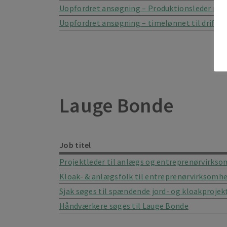
Uopfordret ansøgning – Produktionsleder m/k t
Uopfordret ansøgning – timelønnet til drift p
Lauge Bonde
Job titel
Projektleder til anlægs og entreprenørvirks
Kloak- & anlægsfolk til entreprenørvirksomh
Sjak søges til spændende jord- og kloakprojekt
Håndværkere søges til Lauge Bonde