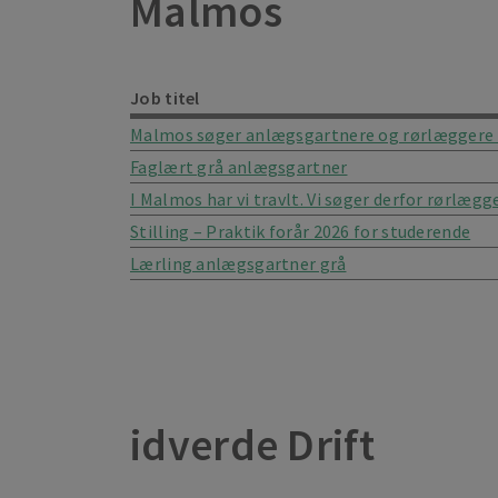
Malmos
Job titel
Malmos søger anlægsgartnere og rørlæggere 
Faglært grå anlægsgartner
I Malmos har vi travlt. Vi søger derfor rørlægg
Stilling – Praktik forår 2026 for studerende
Lærling anlægsgartner grå
idverde Drift