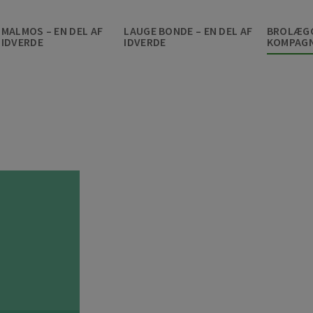
MALMOS – EN DEL AF
LAUGE BONDE – EN DEL AF
BROLÆG
IDVERDE
IDVERDE
KOMPAGN