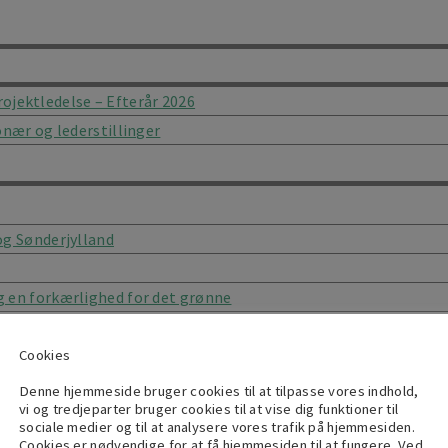
projektledelse – Efterår 2026
onær og lederstillinger
og Sønderjylland
 en forkærlighed for det grønne
Cookies
ele Sjælland
Denne hjemmeside bruger cookies til at tilpasse vores indhold,
 Ørestad
vi og tredjeparter bruger cookies til at vise dig funktioner til
sociale medier og til at analysere vores trafik på hjemmesiden.
, primært Nordsjælland og Storkøbenhavn)
Cookies er nødvendige for at få hjemmesiden til at fungere. Ved