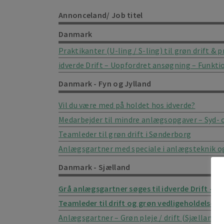
Annonceland/ Job titel
Danmark
Praktikanter (U-ling / S-ling) til grøn drift & 
idverde Drift – Uopfordret ansøgning – Funkti
Danmark - Fyn og Jylland
Vil du være med på holdet hos idverde?
Medarbejder til mindre anlægsopgaver – Syd- 
Teamleder til grøn drift i Sønderborg
Anlægsgartner med speciale i anlægsteknik og
Danmark - Sjælland
Grå anlægsgartner søges til idverde Drift – H
Teamleder til drift og grøn vedligeholdelse –
Anlægsgartner – Grøn pleje / drift (Sjælland