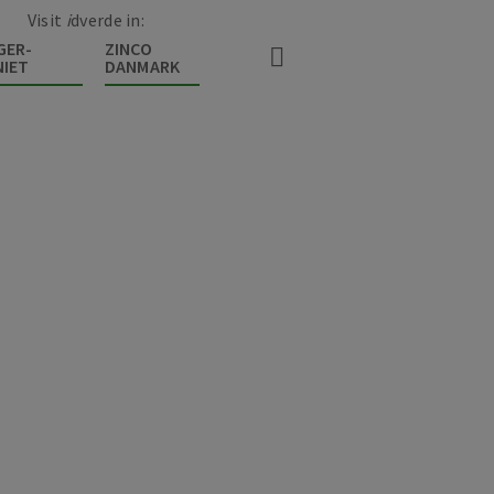
Visit
i
dverde in:
GER-
ZINCO
IET
DANMARK