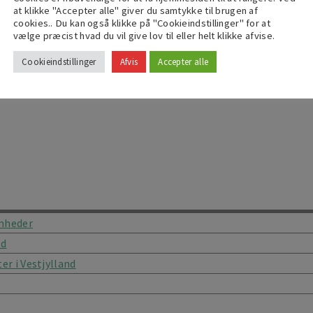
at klikke "Accepter alle" giver du samtykke til brugen af
il idverdes driftsforretning på Sjælland
cookies.. Du kan også klikke på "Cookieindstillinger" for at
å Sjælland
vælge præcist hvad du vil give lov til eller helt klikke afvise.
Cookieindstillinger
Afvis
Accepter alle
omheder
ed
er i Vestjylland