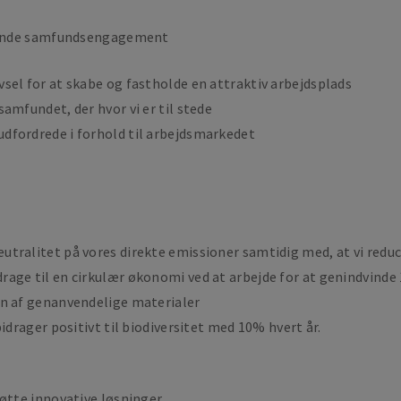
rende samfundsengagement
sel for at skabe og fastholde en attraktiv arbejdsplads
amfundet, der hvor vi er til stede
dfordrede i forhold til arbejdsmarkedet
tralitet på vores direkte emissioner samtidig med, at vi redu
rage til en cirkulær økonomi ved at arbejde for at genindvinde
en af genanvendelige materialer
idrager positivt til biodiversitet med 10% hvert år.
øtte innovative løsninger