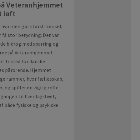
på Veteranhjemmet
 løft
 hvor den gør størst forskel,
 få stor betydning. Det var
rde bidrog med sparring og
erne på Veteranhjemmet
t fristed for danske
res pårørende. Hjemmet
ige rammer, hvor fællesskab,
 og spiller en vigtig rolle i
rgangen til hverdagslivet,
af både fysiske og psykiske