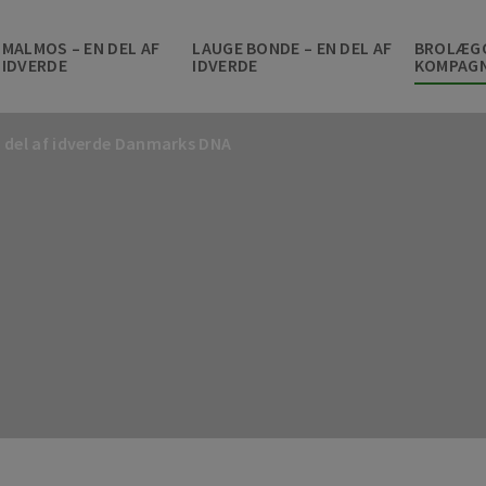
MALMOS – EN DEL AF
LAUGE BONDE – EN DEL AF
BROLÆG
IDVERDE
IDVERDE
KOMPAGN
n del af idverde Danmarks DNA