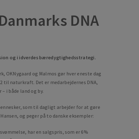
de Danmarks DNA
sion og i idverdes bæredygtighedsstrategi.
k, OKNygaard og Malmos gør hver eneste dag
2 til naturkraft. Det er medarbejdernes DNA,
– i både land og by.
nnesker, som til dagligt arbejder for at gøre
ansen, og peger på to danske eksempler:
ersvømmelse, har en salgspris, som er 6%