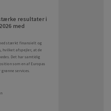
tærke resultater i
i 2026 med
med stærkt finansielt og
vilket afspejler, at de
kedes. Det har samtidig
osition som en af Europas
 grønne services.