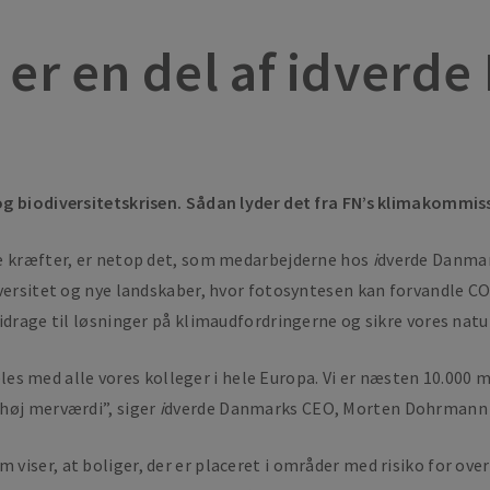
 er en del af idver
og biodiversitetskrisen. Sådan lyder det fra FN’s klimakommis
ne kræfter, er netop det, som medarbejderne hos
i
dverde Danmar
iversitet og nye landskaber, hvor fotosyntesen kan forvandle CO
drage til løsninger på klimaudfordringerne og sikre vores natur 
 med alle vores kolleger i hele Europa. Vi er næsten 10.000 me
høj merværdi”, siger
i
dverde Danmarks CEO, Morten Dohrmann H
viser, at boliger, der er placeret i områder med risiko for ov