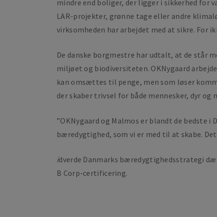
mindre end boliger, der ligger i sikkerhed for 
LAR-projekter, grønne tage eller andre klimal
virksomheden har arbejdet med at sikre. For ik
De danske borgmestre har udtalt, at de står 
miljøet og biodiversiteten. OKNygaard arbejde
kan omsættes til penge, men som løser kommu
der skaber trivsel for både mennesker, dyr og
”OKNygaard og Malmos er blandt de bedste i D
bæredygtighed, som vi er med til at skabe. Det
i
dverde Danmarks bæredygtighedsstrategi dæk
B Corp-certificering.