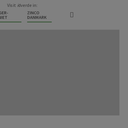
Visit
i
dverde in:
GER-
ZINCO
IET
DANMARK