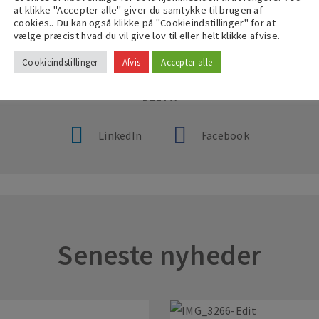
ag de mange ESG-parametre.
at klikke "Accepter alle" giver du samtykke til brugen af
cookies.. Du kan også klikke på "Cookieindstillinger" for at
vælge præcist hvad du vil give lov til eller helt klikke afvise.
Cookieindstillinger
Afvis
Accepter alle
DEL PÅ
LinkedIn
Facebook
Seneste nyheder