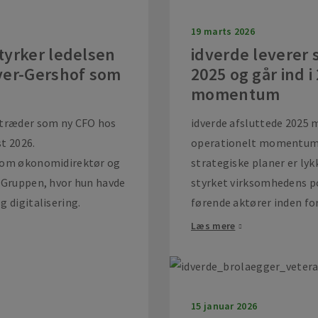
19 marts 2026
tyrker ledelsen
idverde leverer s
yer-Gershof som
2025 og går ind 
momentum
ltræder som ny CFO hos
idverde afsluttede 2025 
t 2026.
operationelt momentum, h
 som økonomidirektør og
strategiske planer er lyk
l Gruppen, hvor hun havde
styrket virksomhedens p
 digitalisering.
førende aktører inden for
Læs mere
15 januar 2026