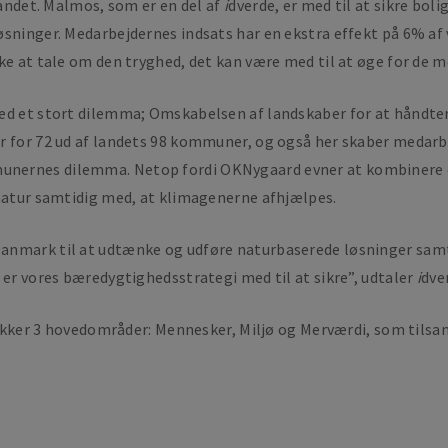
vandet. Malmos, som er en del af
i
dverde, er med til at sikre b
øsninger. Medarbejdernes indsats har en ekstra effekt på 6% af 
ke at tale om den tryghed, det kan være med til at øge for de 
med et stort dilemma; Omskabelsen af landskaber for at håndt
r for 72 ud af landets 98 kommuner, og også her skaber medarb
nernes dilemma. Netop fordi OKNygaard evner at kombinere de 
 natur samtidig med, at klimagenerne afhjælpes.
anmark til at udtænke og udføre naturbaserede løsninger samt
 er vores bæredygtighedsstrategi med til at sikre”, udtaler
i
dve
ker 3 hovedområder: Mennesker, Miljø og Merværdi, som tilsa