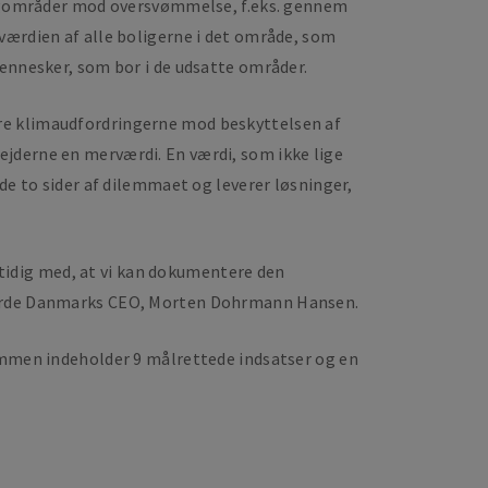
oligområder mod oversvømmelse, f.eks. gennem
værdien af alle boligerne i det område, som
mennesker, som bor i de udsatte områder.
ere klimaudfordringerne mod beskyttelsen af
ejderne en merværdi. En værdi, som ikke lige
to sider af dilemmaet og leverer løsninger,
idig med, at vi kan dokumentere den
rde Danmarks CEO, Morten Dohrmann Hansen.
mmen indeholder 9 målrettede indsatser og en