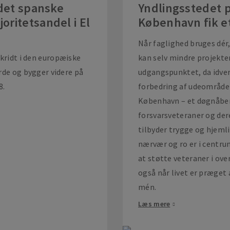
 det spanske
Yndlingsstedet 
ritetsandel i El
København fik et
Når faglighed bruges dér,
skridt i den europæiske
kan selv mindre projekter
rde og bygger videre på
udgangspunktet, da idve
8.
forbedring af udeområd
København – et døgnåben
forsvarsveteraner og de
tilbyder trygge og hjeml
nærvær og ro er i centrum,
at støtte veteraner i ove
også når livet er præget 
mén.
Læs mere