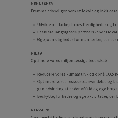
MENNESKER
Fremme trivsel gennem et lokalt og inklude
Udvikle medarbejdernes færdigheder og triv
Etablere langsigtede partnerskaber i lokals
Øge jobmuligheder for mennesker, som er u
MILJØ
Optimere vores miljømæssige lederskab
Reducere vores klimaaftryk og opnå CO2-neu
Optimere vores ressourceanvendelse og bid
genindvinding af andet affald og øge brug
Beskytte, forbedre og øge aktiviteter, der b
MERVÆRDI
Øge bevidstheden om klimaforandringer og st