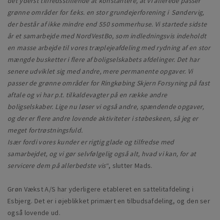
det yderst tilfredsstillende at konstantere, at vi allerede passer
grønne områder for f.eks. en stor grundejerforening i Søndervig,
der består af ikke mindre end 550 sommerhuse. Vi startede sidste
år et samarbejde med NordVestBo, som indledningsvis indeholdt
en masse arbejde til vores træplejeafdeling med rydning af en stor
mængde busketter i flere af boligselskabets afdelinger. Det har
senere udviklet sig med andre, mere permanente opgaver. Vi
passer de grønne områder for Ringkøbing Skjern Forsyning på fast
aftale og vi har p.t. tilkaldevagter på en række andre
boligselskaber. Lige nu løser vi også andre, spændende opgaver,
og der er flere andre lovende aktiviteter i støbeskeen, så jeg er
meget fortrøstningsfuld.
Især fordi vores kunder er rigtig glade og tilfredse med
samarbejdet, og vi gør selvfølgelig også alt, hvad vi kan, for at
servicere dem på allerbedste vis
“, slutter Mads.
Grøn Vækst A/S har yderligere etableret en sattelitafdeling i
Esbjerg. Det er i øjeblikket primært en tilbudsafdeling, og den ser
også lovende ud.