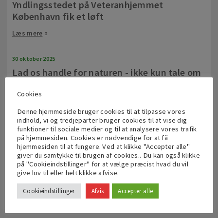
Yndlingsstedet på Veteranhjemmet
København fik et løft
Læs mere
30 oktober 2025
Lad os handle for naturen - ikke kun tale om
den
Cookies
Læs mere
Denne hjemmeside bruger cookies til at tilpasse vores
indhold, vi og tredjeparter bruger cookies til at vise dig
funktioner til sociale medier og til at analysere vores trafik
21 oktober 2025
på hjemmesiden. Cookies er nødvendige for at få
idverde lancerer ESG-rapport 2024 - med
hjemmesiden til at fungere. Ved at klikke "Accepter alle"
målet om en grønnere fremtid for alle
giver du samtykke til brugen af cookies.. Du kan også klikke
på "Cookieindstillinger" for at vælge præcist hvad du vil
give lov til eller helt klikke afvise.
Læs mere
Cookieindstillinger
Afvis
Accepter alle