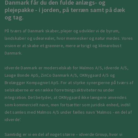
Danmark får du den fulde anlægs- og
plejepakke - i jorden, på terræn samt på dæk
og tag.
På tværs af Danmark skaber, plejer og udvikler vi de byrum,
landskaber og udearealer, hvor mennesker og natur mødes. Vores
vision er at skabe et grønnere, mere artsrigt og klimarobust
Danmark.
idverde Danmark er moderselskab for Malmos A/S, idverde A/S,
Lauge Bonde ApS, ZinCo Danmark A/S, OKNygaard A/S og
Brolægger Kompagniet ApS. For at styrke synergierne på tværs af
selskaberne er en række forretningsaktiviteter nu under
integration. Det betyder, at OKNygaard ikke længere anvendes
som kommercielt navn, men fortsætter som juridisk enhed, indtil
det samles med Malmos A/S under fælles navn 'Malmos - en del af
idverde'.
Samtidig er vi en del af noget større – idverde Group, hvor vi