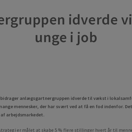
rgruppen idverde vil
unge i job
rk bidrager anlægsgartnergruppen idverde til vækst i lokals
mange mennesker, der har svært ved at få en fod indenfor. Det 
 af arbejdsmarkedet.
ategi er målet at skabe 5 % flere stillinger hvert år til men