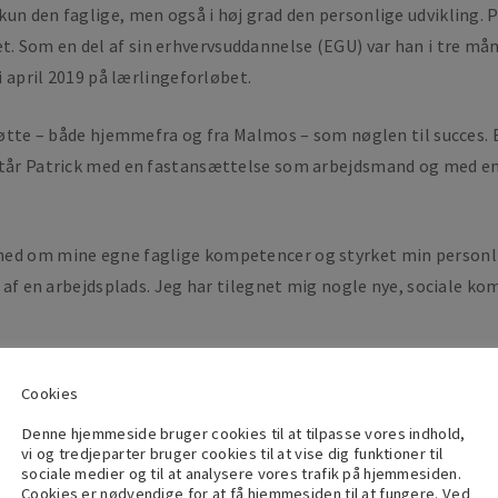
un den faglige, men også i høj grad den personlige udvikling. P
 Som en del af sin erhvervsuddannelse (EGU) var han i tre mån
i april 2019 på lærlingeforløbet.
støtte – både hjemmefra og fra Malmos – som nøglen til succes.
 står Patrick med en fastansættelse som arbejdsmand og med en
hed om mine egne faglige kompetencer og styrket min personli
l af en arbejdsplads. Jeg har tilegnet mig nogle nye, sociale ko
nggaard, betyder det meget for den unge, at de allerede har en 
Cookies
s kan vise forløb med en høj ’succesrate’. Det medvirker til, at 
Denne hjemmeside bruger cookies til at tilpasse vores indhold,
vi og tredjeparter bruger cookies til at vise dig funktioner til
le behov. Vi viser, at der er gode fremtidsmuligheder internt ell
sociale medier og til at analysere vores trafik på hjemmesiden.
Cookies er nødvendige for at få hjemmesiden til at fungere. Ved