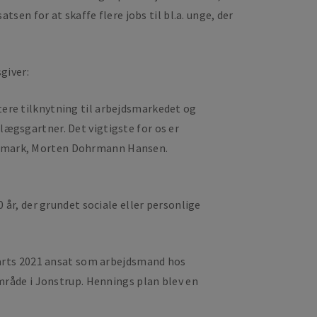
en for at skaffe flere jobs til bl.a. unge, der
giver:
ttere tilknytning til arbejdsmarkedet og
nlægsgartner. Det vigtigste for os er
nmark, Morten Dohrmann Hansen.
r, der grundet sociale eller personlige
marts 2021 ansat som arbejdsmand hos
råde i Jonstrup. Hennings plan blev en