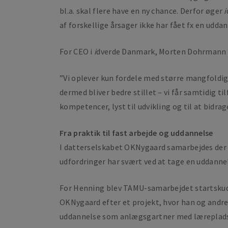
bl.a. skal flere have en ny chance. Derfor øger
i
af forskellige årsager ikke har fået fx en uddan
For CEO i
i
dverde Danmark, Morten Dohrmann Han
”Vi oplever kun fordele med større mangfoldigh
dermed bliver bedre stillet – vi får samtidig t
kompetencer, lyst til udvikling og til at bidra
Fra praktik til fast arbejde og uddannelse
I datterselskabet OKNygaard samarbejdes der b
udfordringer har svært ved at tage en uddann
For Henning blev TAMU-samarbejdet startskudd
OKNygaard efter et projekt, hvor han og andr
uddannelse som anlægsgartner med læreplad