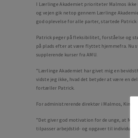
I Lærlinge Akademiet prioriteter Malmos ikke k
og vejen gik netop gennem Lærlinge Akademiet.
god oplevelse for alle parter, startede Patrick 
Patrick peger på fleksibilitet, forståelse og 
på plads efter at være flyttet hjemmefra. Nu
supplerende kurser fra AMU.
”Lærlinge Akademiet har givet mig en bevidst
vidste jeg ikke, hvad det betyder at være en de
fortæller Patrick.
For administrerende direktør i Malmos, Kim Thi
”Det giver god motivation for de unge, at Malmo
tilpasser arbejdstid- og opgaver til individuel