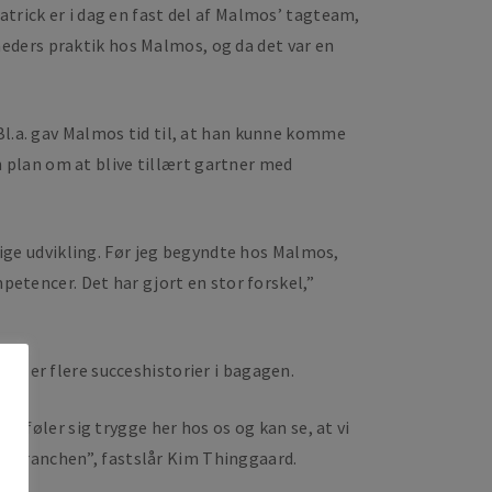
atrick er i dag en fast del af Malmos’ tagteam,
eders praktik hos Malmos, og da det var en
 Bl.a. gav Malmos tid til, at han kunne komme
 plan om at blive tillært gartner med
ge udvikling. Før jeg begyndte hos Malmos,
mpetencer. Det har gjort en stor forskel,”
eller flere succeshistorier i bagagen.
de føler sig trygge her hos os og kan se, at vi
er i branchen”, fastslår Kim Thinggaard.