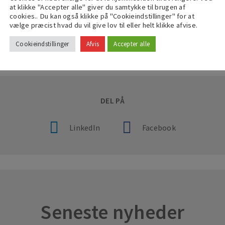
at klikke "Accepter alle" giver du samtykke til brugen af
nerskabsaftaler målrettet forskellige grupper, som skal sikre fle
cookies.. Du kan også klikke på "Cookieindstillinger" for at
d at etablere uddannelses- og arbejdspladser til unge, der er i 
vælge præcist hvad du vil give lov til eller helt klikke afvise.
Cookieindstillinger
Afvis
Accepter alle
DEL PÅ
LinkedIn
Facebook
Seneste nyheder