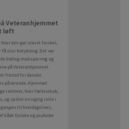
på Veteranhjemmet
 løft
 hvor den gør størst forskel,
 få stor betydning. Det var
rde bidrog med sparring og
erne på Veteranhjemmet
t fristed for danske
res pårørende. Hjemmet
ige rammer, hvor fællesskab,
 og spiller en vigtig rolle i
rgangen til hverdagslivet,
af både fysiske og psykiske