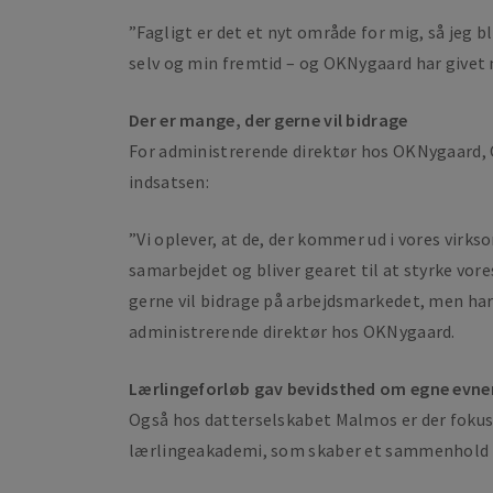
”Fagligt er det et nyt område for mig, så jeg b
selv og min fremtid – og OKNygaard har givet 
Der er mange, der gerne vil bidrage
For administrerende direktør hos OKNygaard, O
indsatsen:
”Vi oplever, at de, der kommer ud i vores virk
samarbejdet og bliver gearet til at styrke vore
gerne vil bidrage på arbejdsmarkedet, men har 
administrerende direktør hos OKNygaard.
Lærlingeforløb gav bevidsthed om egne evne
Også hos datterselskabet Malmos er der fokus p
lærlingeakademi, som skaber et sammenhold m