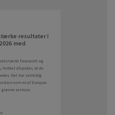
tærke resultater i
i 2026 med
med stærkt finansielt og
vilket afspejler, at de
kedes. Det har samtidig
osition som en af Europas
 grønne services.