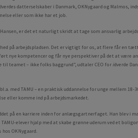
dverdes datterselskaber i Danmark, OKNygaard og Malmos, indsats
nelse eller som ikke har et job.
sen, er det et naturligt skridt at tage som ansvarlig arbejds
ed på arbejdspladsen. Det er vigtigt for os, at flere får en tæ
ilført nye kompetencer og får nye perspektiver på det at være a
ge til teamet – ikke folks baggrund”, udtaler CEO for
i
dverde Da
l.a. med TAMU – en praktisk uddannelse for unge mellem 18-30 å
else eller komme ind på arbejdsmarkedet.
et på en karriere inden for anlægsgartnerfaget. Han blev i 
e TAMU-elever hjalp med at skabe grønne uderum ved et boligom
s hos OKNygaard.