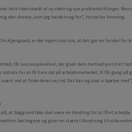
liver hele tiden mødt af ny viden og nye problemstillinger. Men 
mig den chance, som jeg havde brug for”, fortæller Henning.
le Kjærgaard, er der ingen tvivl om, at det gør en forskel for
somhed, får succesoplevelser, der giver dem motivation til et fa
s indsats for at få flere ind på arbejdsmarkedet. Vi får gang på
svært ved at finde deres vej ind. Det kan og skal vi hjælpe med”
r
å, at baggrund ikke skal være en hindring for at få et arbejde
ellem lærlingene og giver en stærk tilknytning til virksomhe