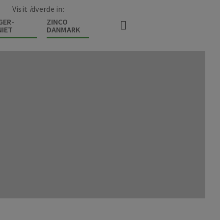
Visit
i
dverde in:
GER-
ZINCO
IET
DANMARK