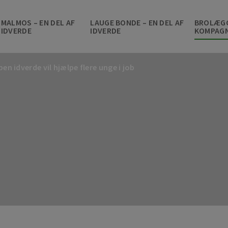
MALMOS – EN DEL AF
LAUGE BONDE – EN DEL AF
BROLÆG
IDVERDE
IDVERDE
KOMPAGN
n idverde vil hjælpe flere unge i job