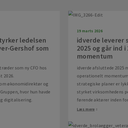
19 marts 2026
tyrker ledelsen
idverde leverer s
yer-Gershof som
2025 og går ind 
momentum
ltræder som ny CFO hos
idverde afsluttede 2025 
t 2026.
operationelt momentum, h
 som økonomidirektør og
strategiske planer er lyk
l Gruppen, hvor hun havde
styrket virksomhedens p
 digitalisering.
førende aktører inden for
Læs mere