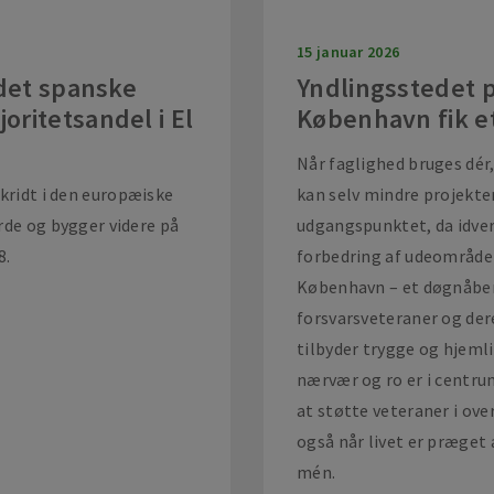
15 januar 2026
 det spanske
Yndlingsstedet 
ritetsandel i El
København fik et
Når faglighed bruges dér,
skridt i den europæiske
kan selv mindre projekter
rde og bygger videre på
udgangspunktet, da idve
8.
forbedring af udeområd
København – et døgnåben
forsvarsveteraner og de
tilbyder trygge og hjeml
nærvær og ro er i centrum,
at støtte veteraner i ove
også når livet er præget 
mén.