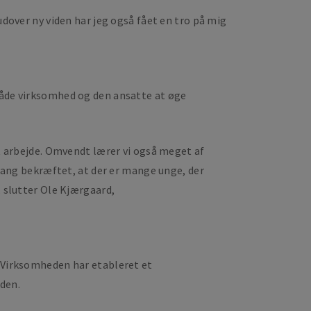
udover ny viden har jeg også fået en tro på mig
 både virksomhed og den ansatte at øge
st arbejde. Omvendt lærer vi også meget af
 gang bekræftet, at der er mange unge, der
, slutter Ole Kjærgaard,
. Virksomheden har etableret et
den.